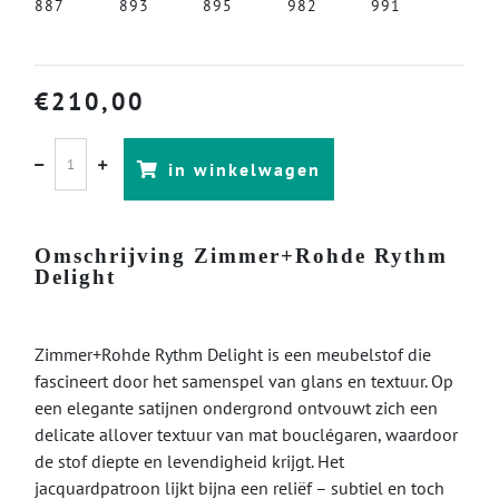
887
893
895
982
991
€
210,00
in winkelwagen
Omschrijving Zimmer+Rohde Rythm
Delight
Zimmer+Rohde Rythm Delight is een meubelstof die
fascineert door het samenspel van glans en textuur. Op
een elegante satijnen ondergrond ontvouwt zich een
delicate allover textuur van mat bouclégaren, waardoor
de stof diepte en levendigheid krijgt. Het
jacquardpatroon lijkt bijna een reliëf – subtiel en toch