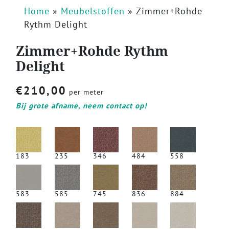
Home
»
Meubelstoffen
»
Zimmer+Rohde
Rythm Delight
Zimmer+Rohde Rythm
Delight
€
210,00
per meter
Bij grote afname, neem contact op!
183
235
346
484
558
583
585
745
836
884