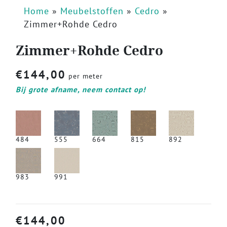
Home
»
Meubelstoffen
»
Cedro
»
Zimmer+Rohde Cedro
Zimmer+Rohde Cedro
€
144,00
per meter
Bij grote afname, neem contact op!
484
555
664
815
892
983
991
€
144,00