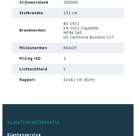
Slijtweerstand
100000
Stofbreedte
133 cm
BS 5852
EN 1021 Cigarette
Brandnormen
NFPA 260
US California Bulletin 117
Milieunormen
REACH
Pilling ISO
5
Lichtechtheid
5
Rapport
62x62 cm (BxH)
KLANTENINFORMATIE
Klantenservice