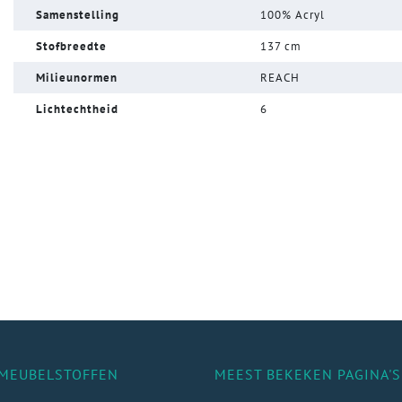
Samenstelling
100% Acryl
Stofbreedte
137 cm
Milieunormen
REACH
Lichtechtheid
6
MEUBELSTOFFEN
MEEST BEKEKEN PAGINA'S