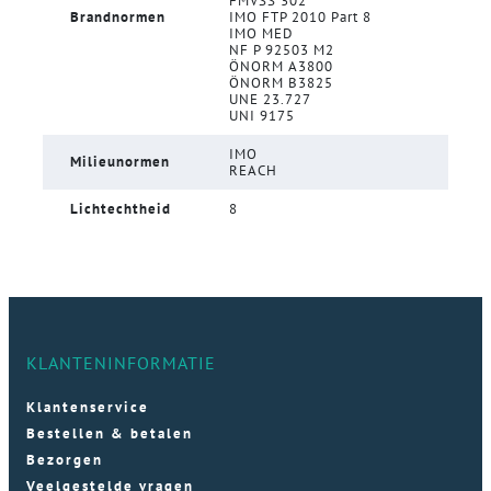
FMVSS 302
Brandnormen
IMO FTP 2010 Part 8
IMO MED
NF P 92503 M2
ÖNORM A3800
ÖNORM B3825
UNE 23.727
UNI 9175
IMO
Milieunormen
REACH
Lichtechtheid
8
KLANTENINFORMATIE
Klantenservice
Bestellen & betalen
Bezorgen
Veelgestelde vragen