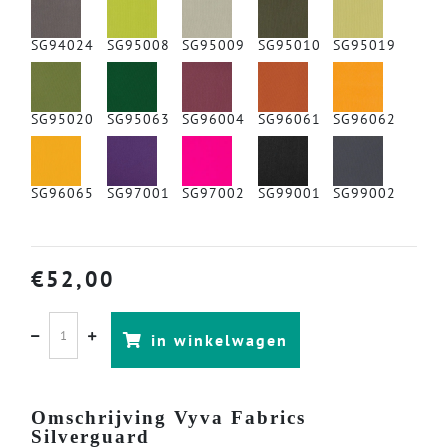
SG94024
SG95008
SG95009
SG95010
SG95019
SG95020
SG95063
SG96004
SG96061
SG96062
SG96065
SG97001
SG97002
SG99001
SG99002
€
52,00
in winkelwagen
Omschrijving Vyva Fabrics
Silverguard