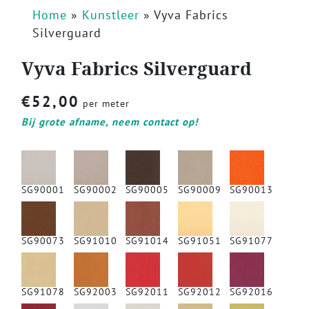
Home
»
Kunstleer
»
Vyva Fabrics
Silverguard
Vyva Fabrics Silverguard
€
52,00
per meter
Bij grote afname, neem contact op!
SG90001
SG90002
SG90005
SG90009
SG90013
SG90073
SG91010
SG91014
SG91051
SG91077
SG91078
SG92003
SG92011
SG92012
SG92016