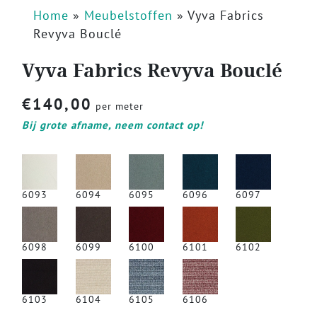
Home
»
Meubelstoffen
»
Vyva Fabrics
Revyva Bouclé
Vyva Fabrics Revyva Bouclé
€
140,00
per meter
Bij grote afname, neem contact op!
6093
6094
6095
6096
6097
6098
6099
6100
6101
6102
6103
6104
6105
6106