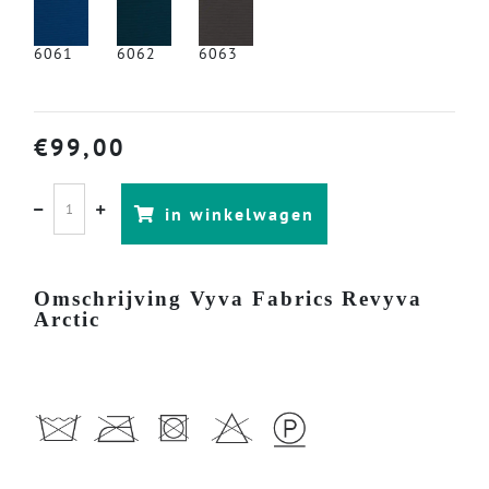
6061
6062
6063
€
99,00
in winkelwagen
Omschrijving Vyva Fabrics Revyva
Arctic