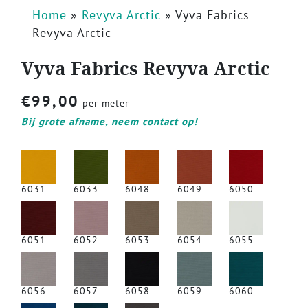
Home
»
Revyva Arctic
»
Vyva Fabrics
Revyva Arctic
Vyva Fabrics Revyva Arctic
€
99,00
per meter
Bij grote afname, neem contact op!
6031
6033
6048
6049
6050
6051
6052
6053
6054
6055
6056
6057
6058
6059
6060