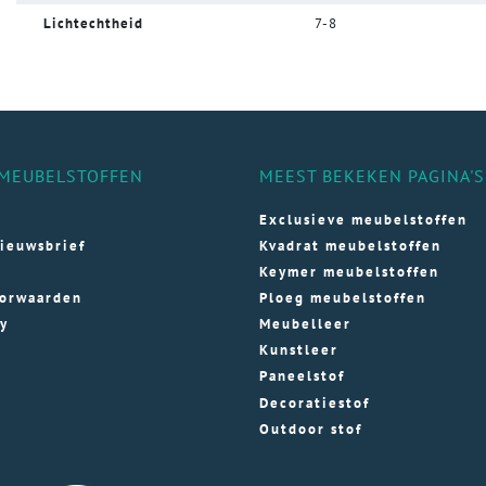
Lichtechtheid
7-8
MEUBELSTOFFEN
MEEST BEKEKEN PAGINA'S
Exclusieve meubelstoffen
ieuwsbrief
Kvadrat meubelstoffen
Keymer meubelstoffen
orwaarden
Ploeg meubelstoffen
cy
Meubelleer
Kunstleer
Paneelstof
Decoratiestof
Outdoor stof