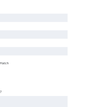
 Match
17