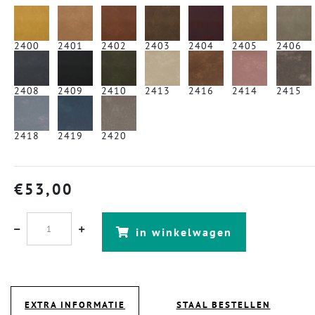
2400
2401
2402
2403
2404
2405
2406
2408
2409
2410
2413
2416
2414
2415
2418
2419
2420
€
53,00
in winkelwagen
EXTRA INFORMATIE
STAAL BESTELLEN