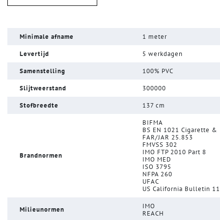
Minimale afname
1 meter
Levertijd
5 werkdagen
Samenstelling
100% PVC
Slijtweerstand
300000
Stofbreedte
137 cm
BIFMA
BS EN 1021 Cigarette &
FAR/JAR 25.853
FMVSS 302
IMO FTP 2010 Part 8
Brandnormen
IMO MED
ISO 3795
NFPA 260
UFAC
US California Bulletin 1
IMO
Milieunormen
REACH