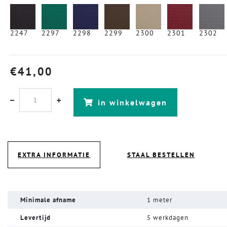
2247
2297
2298
2299
2300
2301
2302
€
41,00
in winkelwagen
EXTRA INFORMATIE
STAAL BESTELLEN
Minimale afname
1 meter
Levertijd
5 werkdagen