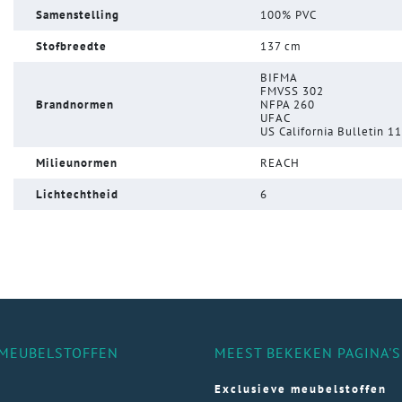
Samenstelling
100% PVC
Stofbreedte
137 cm
BIFMA
FMVSS 302
Brandnormen
NFPA 260
UFAC
US California Bulletin 1
Milieunormen
REACH
Lichtechtheid
6
MEUBELSTOFFEN
MEEST BEKEKEN PAGINA'S
Exclusieve meubelstoffen