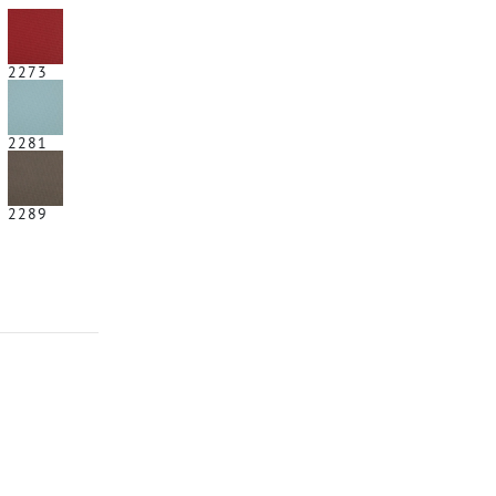
2273
2281
2289