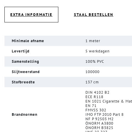
EXTRA INFORMATIE
STAAL BESTELLEN
Minimale afname
1 meter
Levertijd
5 werkdagen
Samenstelling
100% PVC
Slijtweerstand
100000
Stofbreedte
137 cm
DIN 4102 B2
ECE R118
EN 1021 Cigarette & Ma
EN 71
FMVSS 302
Brandnormen
IMO FTP 2010 Part 8
NF P 92503 M2
ÖNORM A3800
ÖNORM B3825