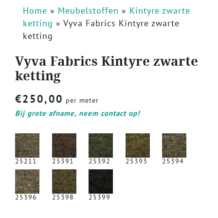
Home
»
Meubelstoffen
»
Kintyre zwarte
ketting
»
Vyva Fabrics Kintyre zwarte
ketting
Vyva Fabrics Kintyre zwarte
ketting
€
250,00
per meter
Bij grote afname, neem contact op!
25211
25391
25392
25393
25394
25396
25398
25399