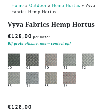
Home
»
Outdoor
»
Hemp Hortus
»
Vyva
Fabrics Hemp Hortus
Vyva Fabrics Hemp Hortus
€
128,00
per meter
Bij grote afname, neem contact op!
00
01
30
31
32
33
34
35
36
€
128,00