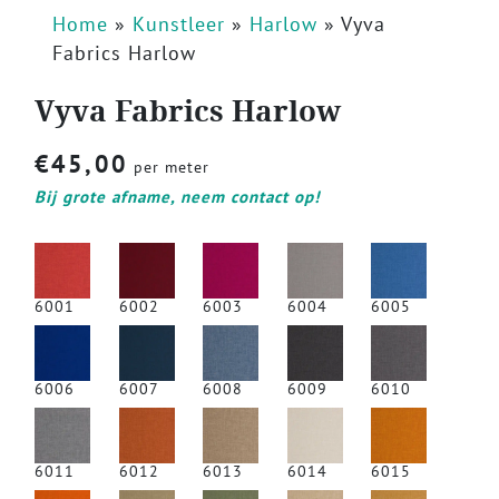
Home
»
Kunstleer
»
Harlow
»
Vyva
Fabrics Harlow
Vyva Fabrics Harlow
€
45,00
per meter
Bij grote afname, neem contact op!
6001
6002
6003
6004
6005
6006
6007
6008
6009
6010
6011
6012
6013
6014
6015