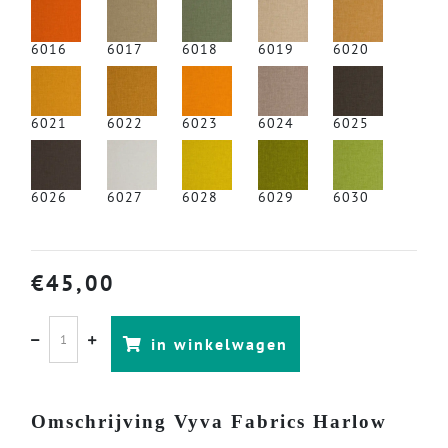
6016
6017
6018
6019
6020
6021
6022
6023
6024
6025
6026
6027
6028
6029
6030
€
45,00
in winkelwagen
Omschrijving Vyva Fabrics Harlow