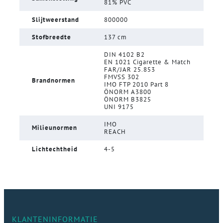
81% PVC
Slijtweerstand
800000
Stofbreedte
137 cm
DIN 4102 B2
EN 1021 Cigarette & Match
FAR/JAR 25.853
FMVSS 302
Brandnormen
IMO FTP 2010 Part 8
ÖNORM A3800
ÖNORM B3825
UNI 9175
IMO
Milieunormen
REACH
Lichtechtheid
4-5
KLANTENINFORMATIE