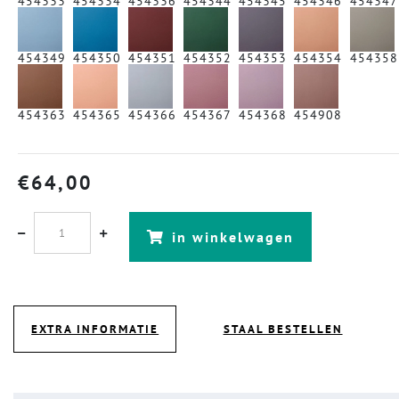
454333
454334
454336
454344
454345
454346
454347
454349
454350
454351
454352
454353
454354
454358
454363
454365
454366
454367
454368
454908
€
64,00
in winkelwagen
EXTRA INFORMATIE
STAAL BESTELLEN