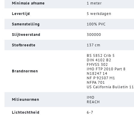
Minimale afname
1 meter
Levertijd
5 werkdagen
Samenstelling
100% PVC
Slijtweerstand
300000
Stofbreedte
137 cm
BS 5852 Crib 5
DIN 4102 B2
FMVSS 302
IMO FTP 2010 Part 8
Brandnormen
N18247 14
NF P 92507 M1
NFPA 701
US California Bulletin 1
IMO
Milieunormen
REACH
Lichtechtheid
6-7