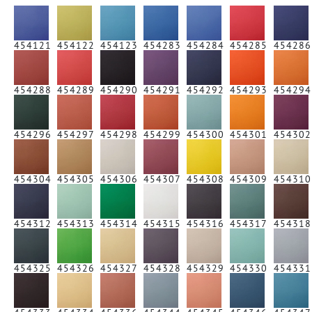
454121
454122
454123
454283
454284
454285
454286
454288
454289
454290
454291
454292
454293
454294
454296
454297
454298
454299
454300
454301
454302
454304
454305
454306
454307
454308
454309
454310
454312
454313
454314
454315
454316
454317
454318
454325
454326
454327
454328
454329
454330
454331