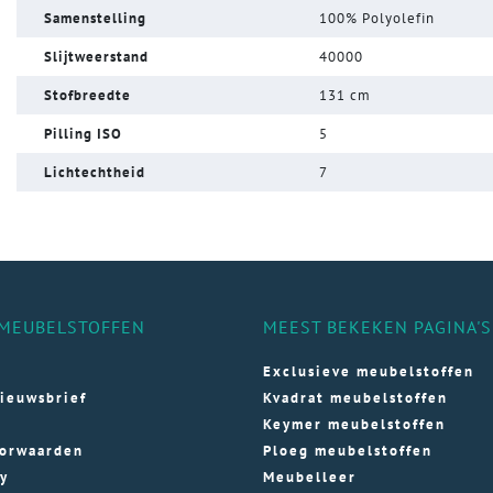
Samenstelling
100% Polyolefin
Slijtweerstand
40000
Stofbreedte
131 cm
Pilling ISO
5
Lichtechtheid
7
MEUBELSTOFFEN
MEEST BEKEKEN PAGINA'S
Exclusieve meubelstoffen
ieuwsbrief
Kvadrat meubelstoffen
Keymer meubelstoffen
orwaarden
Ploeg meubelstoffen
cy
Meubelleer