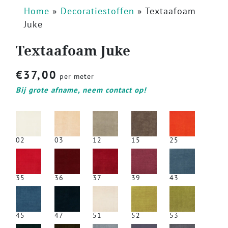
Home
»
Decoratiestoffen
»
Textaafoam
Juke
Textaafoam Juke
€
37,00
per meter
Bij grote afname, neem contact op!
02
03
12
15
25
35
36
37
39
43
45
47
51
52
53