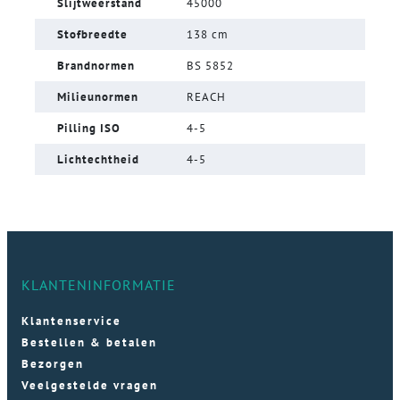
Slijtweerstand
45000
Stofbreedte
138 cm
Brandnormen
BS 5852
Milieunormen
REACH
Pilling ISO
4-5
Lichtechtheid
4-5
KLANTENINFORMATIE
Klantenservice
Bestellen & betalen
Bezorgen
Veelgestelde vragen