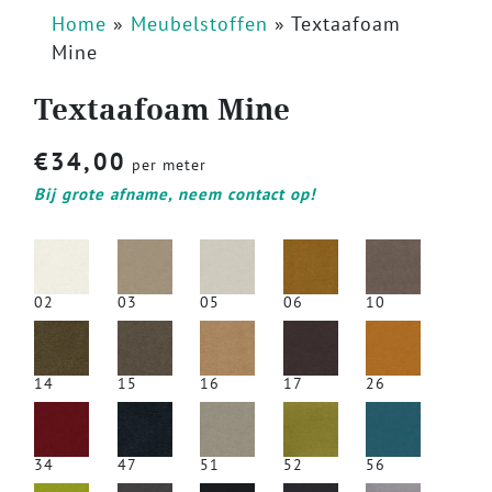
Home
»
Meubelstoffen
»
Textaafoam
Mine
Textaafoam Mine
€
34,00
per meter
Bij grote afname, neem contact op!
02
03
05
06
10
14
15
16
17
26
34
47
51
52
56