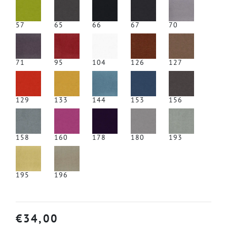
57
65
66
67
70
71
95
104
126
127
129
133
144
153
156
158
160
178
180
193
195
196
€
34,00