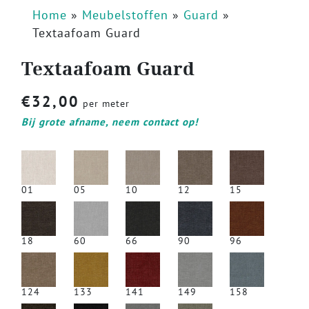
Home
»
Meubelstoffen
»
Guard
»
Textaafoam Guard
Textaafoam Guard
€
32,00
per meter
Bij grote afname, neem contact op!
01
05
10
12
15
18
60
66
90
96
124
133
141
149
158