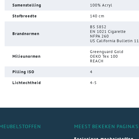
Samenstelling
100% Acryl
Stofbreedte
140 cm
BS 5852
EN 1021 Cigarette
Brandnormen
NFPA 260
US California Bulletin 1
Greenguard Gold
Milieunormen
OEKO Tex 100
REACH
Pilling ISO
4
Lichtechtheid
4-5
MEUBELSTOFFEN
MEEST BEKEKEN PAGINA'S
Exclusieve meubelstoffen