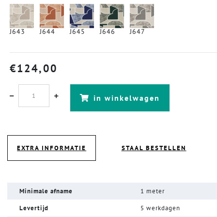
J643
J644
J645
J646
J647
€
124,00
in winkelwagen
EXTRA INFORMATIE
STAAL BESTELLEN
Minimale afname
1 meter
Levertijd
5 werkdagen