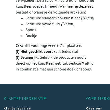
verwijderen. De Sedicur® hydro fluid houdt het
kunstleer soepel.
Inhoud:
Wanneer je deze set
besteld ontvang je de volgende artikelen:
Sedicur® reiniger voor kunstleer
(200ml)
Sedicur® hydro fluid
(200ml)
Spons
Doekje
Geschikt voor ongeveer 5-7 zitplaatsen.
(!) Niet geschikt voor:
Echt leder, stof
(!) Belangrijk:
Gebruik de producten nooit
direct op het kunstleer, gebruik Sedicur® altijd
in combinatie met een schone doek of spons.
KLANTENINFORMATIE
OVER MERK
Klantenservice
Over ons