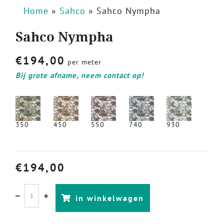
Home
»
Sahco
»
Sahco Nympha
Sahco Nympha
€
194,00
per meter
Bij grote afname, neem contact op!
350
450
550
740
930
€
194,00
in winkelwagen