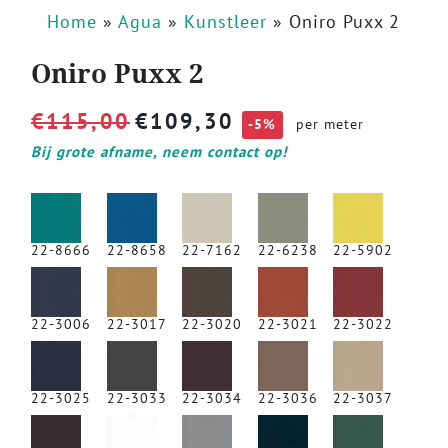
Home
»
Agua
»
Kunstleer
»
Oniro Puxx 2
Oniro Puxx 2
€
115,00
€
109,30
-5%
per meter
Bij grote afname, neem contact op!
22-8666
22-8658
22-7162
22-6238
22-5902
22-3006
22-3017
22-3020
22-3021
22-3022
22-3025
22-3033
22-3034
22-3036
22-3037