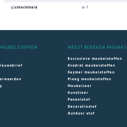
Lichtechtheid
6-7
MEUBELSTOFFEN
MEEST BEKEKEN PAGINA'S
Exclusieve meubelstoffen
ieuwsbrief
Kvadrat meubelstoffen
Keymer meubelstoffen
orwaarden
Ploeg meubelstoffen
cy
Meubelleer
Kunstleer
Paneelstof
Decoratiestof
Outdoor stof