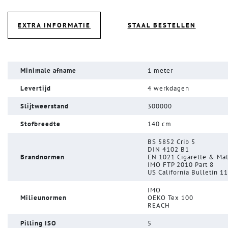
EXTRA INFORMATIE
STAAL BESTELLEN
Minimale afname
1 meter
Levertijd
4 werkdagen
Slijtweerstand
300000
Stofbreedte
140 cm
BS 5852 Crib 5
DIN 4102 B1
Brandnormen
EN 1021 Cigarette & Ma
IMO FTP 2010 Part 8
US California Bulletin 1
IMO
Milieunormen
OEKO Tex 100
REACH
Pilling ISO
5