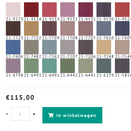
21-9573
21-9534
21-9533
21-9532
21-9531
21-9530
21-952
21-7723
21-7722
21-7709
21-7708
21-7707
21-7610
21-760
21-7606
21-7482
21-7261
21-7207
21-7206
21-7148
21-714
21-6798
21-6493
21-6491
21-6442
21-6441
21-6239
21-581
€
115,00
in winkelwagen