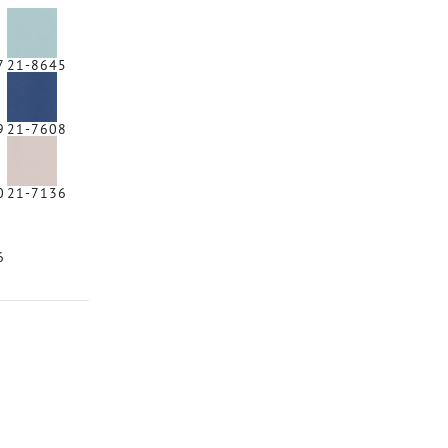
7
21-8645
9
21-7608
0
21-7136
6