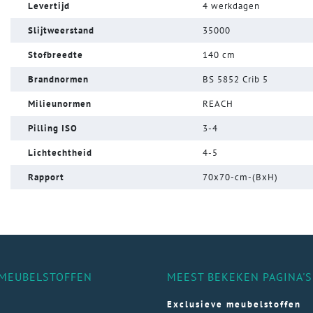
Levertijd
4 werkdagen
Slijtweerstand
35000
Stofbreedte
140 cm
Brandnormen
BS 5852 Crib 5
Milieunormen
REACH
Pilling ISO
3-4
Lichtechtheid
4-5
Rapport
70x70-cm-(BxH)
MEUBELSTOFFEN
MEEST BEKEKEN PAGINA'S
Exclusieve meubelstoffen