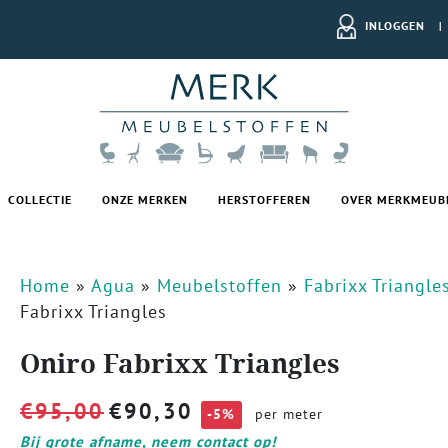
INLOGGEN
|
COLLECTIE
ONZE MERKEN
HERSTOFFEREN
OVER MERKMEUB
Home
»
Agua
»
Meubelstoffen
»
Fabrixx Triangle
Fabrixx Triangles
Oniro Fabrixx Triangles
€
95,00
€
90,30
-5%
per meter
Bij grote afname, neem contact op!