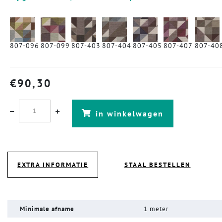
807-096
807-099
807-403
807-404
807-405
807-407
807-40
€
90,30
in winkelwagen
EXTRA INFORMATIE
STAAL BESTELLEN
Minimale afname
1 meter