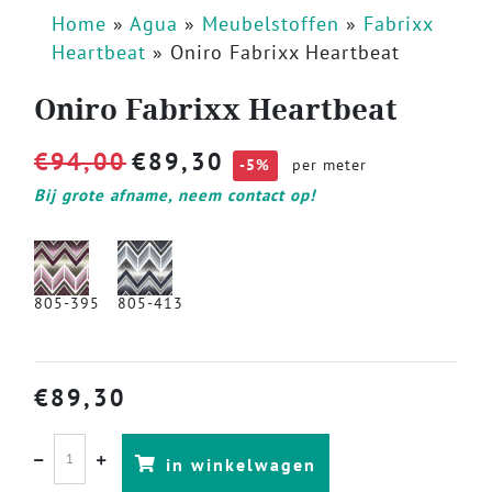
Home
»
Agua
»
Meubelstoffen
»
Fabrixx
Heartbeat
»
Oniro Fabrixx Heartbeat
Oniro Fabrixx Heartbeat
€
94,00
€
89,30
-5%
per meter
Bij grote afname, neem contact op!
805-395
805-413
€
89,30
in winkelwagen