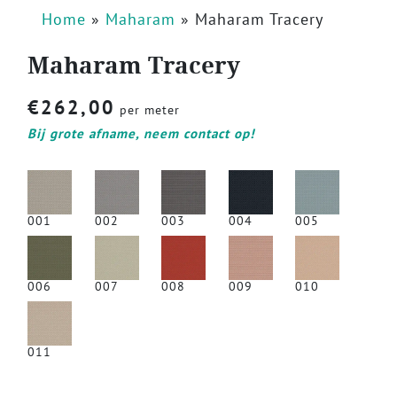
Home
»
Maharam
»
Maharam Tracery
Maharam Tracery
€
262,00
per meter
Bij grote afname, neem contact op!
001
002
003
004
005
006
007
008
009
010
011