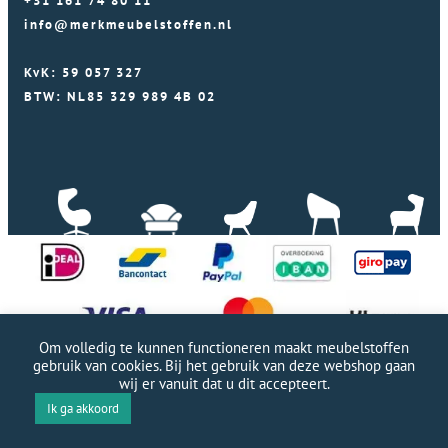
+31 161 74 80 11
info@merkmeubelstoffen.nl
KvK: 59 057 327
BTW: NL85 329 989 4B 02
Om volledig te kunnen functioneren maakt meubelstoffen
gebruik van cookies. Bij het gebruik van deze webshop gaan
wij er vanuit dat u dit accepteert.
Professionele WordPress website door Webworx
|
Ik ga akkoord
Copyright Merkmeubelstoffen 2026