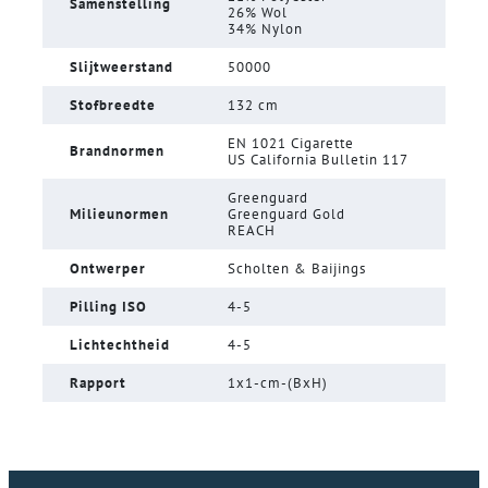
Samenstelling
26% Wol
34% Nylon
Slijtweerstand
50000
Stofbreedte
132 cm
EN 1021 Cigarette
Brandnormen
US California Bulletin 117
Greenguard
Milieunormen
Greenguard Gold
REACH
Ontwerper
Scholten & Baijings
Pilling ISO
4-5
Lichtechtheid
4-5
Rapport
1x1-cm-(BxH)