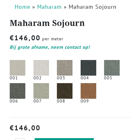
Home
»
Maharam
»
Maharam Sojourn
Maharam Sojourn
€
146,00
per meter
Bij grote afname, neem contact op!
001
002
003
004
005
006
007
008
009
€
146,00