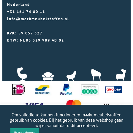
Nederland
+31 161 74 80 11
info@merkmeubelstoffen.nl
KvK: 59 057 327
BTW: NL85 329 989 4B 02
Om volledig te kunnen functioneren maakt meubelstoffen
gebruik van cookies. Bij het gebruik van deze webshop gaan
wij er vanuit dat u dit accepteert.
Professionele WordPress website door Webworx
|
Ik ga akkoord
Copyright Merkmeubelstoffen 2026