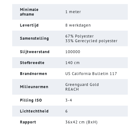
Minimale
1 meter
afname
Levertijd
8 werkdagen
67% Polyester
Samenstelling
33% Gerecycled polyester
Slijtweerstand
100000
Stofbreedte
140 cm
Brandnormen
US California Bulletin 117
Greenguard Gold
Milieunormen
REACH
Pilling ISO
3-4
Lichtechtheid
6
Rapport
36x42 cm (BxH)