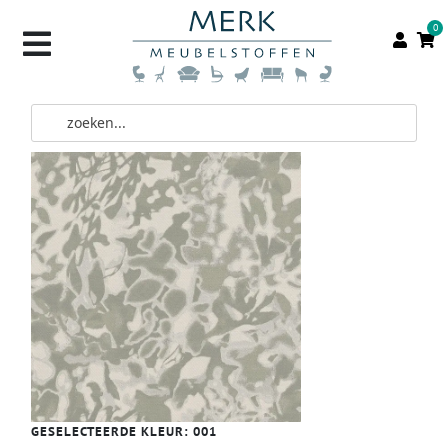
0
GESELECTEERDE KLEUR:
001