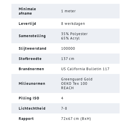
Minimale
1 meter
afname
Levertijd
8 werkdagen
35% Polyester
Samenstelling
65% Acryl
Slijtweerstand
100000
Stofbreedte
137 cm
Brandnormen
US California Bulletin 117
Greenguard Gold
Milieunormen
OEKO Tex 100
REACH
Pilling ISO
4
Lichtechtheid
7-8
Rapport
72x67 cm (BxH)