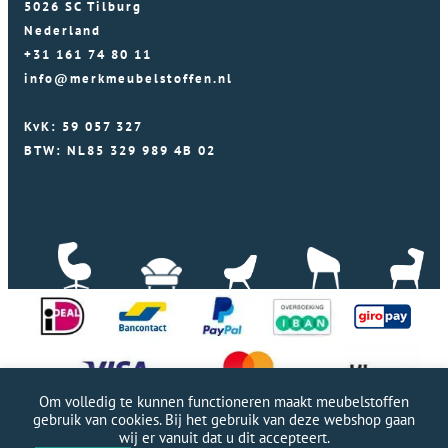
5026 SC Tilburg
Nederland
+31 161 74 80 11
info@merkmeubelstoffen.nl
KvK: 59 057 327
BTW: NL85 329 989 4B 02
Om volledig te kunnen functioneren maakt meubelstoffen
gebruik van cookies. Bij het gebruik van deze webshop gaan
wij er vanuit dat u dit accepteert.
Professionele WordPress website door Webworx
|