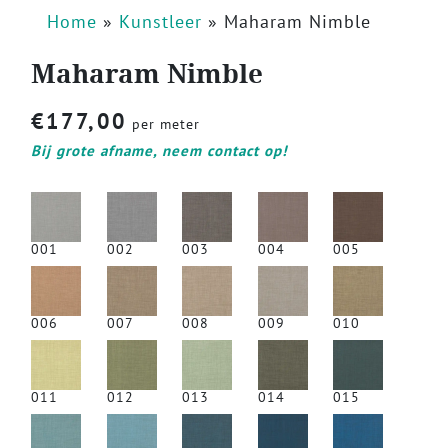
Home
»
Kunstleer
»
Maharam Nimble
Maharam Nimble
€
177,00
per meter
Bij grote afname, neem contact op!
001
002
003
004
005
006
007
008
009
010
011
012
013
014
015