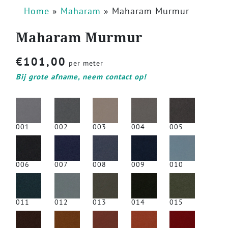
Home
»
Maharam
»
Maharam Murmur
Maharam Murmur
€
101,00
per meter
Bij grote afname, neem contact op!
001
002
003
004
005
006
007
008
009
010
011
012
013
014
015