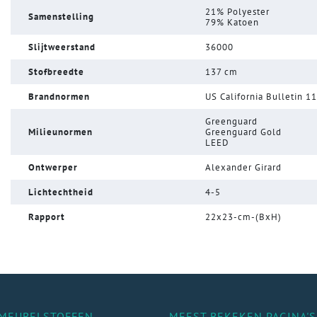
21% Polyester
Samenstelling
79% Katoen
Slijtweerstand
36000
Stofbreedte
137 cm
Brandnormen
US California Bulletin 1
Greenguard
Milieunormen
Greenguard Gold
LEED
Ontwerper
Alexander Girard
Lichtechtheid
4-5
Rapport
22x23-cm-(BxH)
MEUBELSTOFFEN
MEEST BEKEKEN PAGINA'S