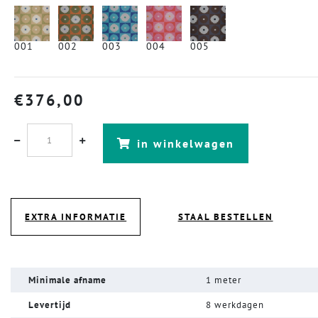
001
002
003
004
005
€
376,00
in winkelwagen
EXTRA INFORMATIE
STAAL BESTELLEN
Minimale afname
1 meter
Levertijd
8 werkdagen