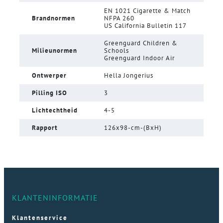
EN 1021 Cigarette & Match
Brandnormen
NFPA 260
US California Bulletin 117
Greenguard Children &
Milieunormen
Schools
Greenguard Indoor Air
Ontwerper
Hella Jongerius
Pilling ISO
3
Lichtechtheid
4-5
Rapport
126x98-cm-(BxH)
KLANTENINFORMATIE
Klantenservice