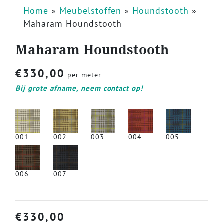
Home
»
Meubelstoffen
»
Houndstooth
»
Maharam Houndstooth
Maharam Houndstooth
€
330,00
per meter
Bij grote afname, neem contact op!
001
002
003
004
005
006
007
€
330,00