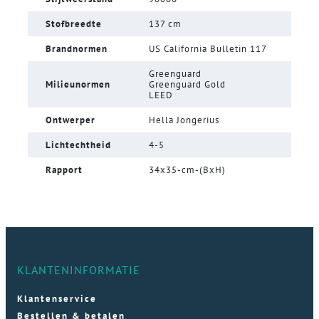
Stofbreedte
137 cm
Brandnormen
US California Bulletin 117
Greenguard
Milieunormen
Greenguard Gold
LEED
Ontwerper
Hella Jongerius
Lichtechtheid
4-5
Rapport
34x35-cm-(BxH)
KLANTENINFORMATIE
Klantenservice
Bestellen & betalen