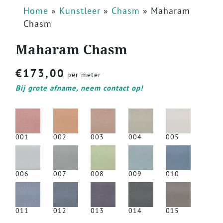
Home
»
Kunstleer
»
Chasm
»
Maharam
Chasm
Maharam Chasm
€
173,00
per meter
Bij grote afname, neem contact op!
001
002
003
004
005
006
007
008
009
010
011
012
013
014
015