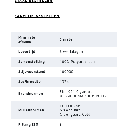
STAAL BESTELLEN
ZAKELIJK BESTELLEN
Minimale
1 meter
afname
Levertijd
8 werkdagen
Samenstelling
100% Polyurethaan
Slijtweerstand
100000
Stofbreedte
137 cm
EN 1021 Cigarette
Brandnormen
US California Bulletin 117
EU Ecolabel
Milieunormen
Greenguard
Greenguard Gold
Pilling ISO
5