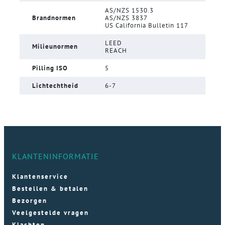
AS/NZS 1530.3
Brandnormen
AS/NZS 3837
US California Bulletin 117
LEED
Milieunormen
REACH
Pilling ISO
5
Lichtechtheid
6-7
KLANTENINFORMATIE
Klantenservice
Bestellen & betalen
Bezorgen
Veelgestelde vragen
Klachten