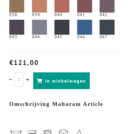
038
039
040
041
042
043
044
045
046
047
€
121,00
in winkelwagen
Omschrijving Maharam Article