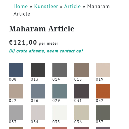
Home
»
Kunstleer
»
Article
»
Maharam
Article
Maharam Article
€
121,00
per meter
Bij grote afname, neem contact op!
008
013
014
015
019
022
026
029
031
032
033
034
035
036
037