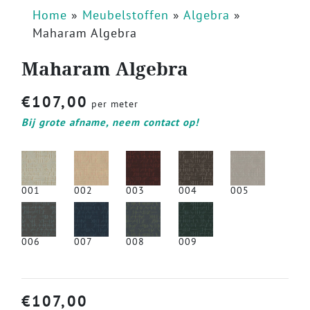
Home
»
Meubelstoffen
»
Algebra
»
Maharam Algebra
Maharam Algebra
€
107,00
per meter
Bij grote afname, neem contact op!
001
002
003
004
005
006
007
008
009
€
107,00