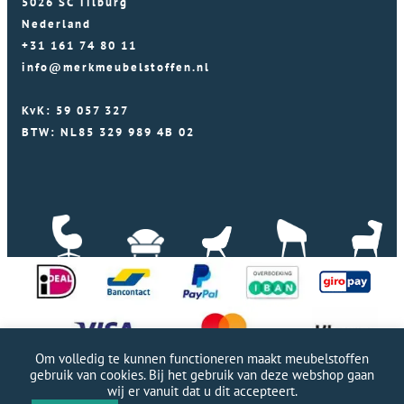
5026 SC Tilburg
Nederland
+31 161 74 80 11
info@merkmeubelstoffen.nl
KvK: 59 057 327
BTW: NL85 329 989 4B 02
Om volledig te kunnen functioneren maakt meubelstoffen
gebruik van cookies. Bij het gebruik van deze webshop gaan
wij er vanuit dat u dit accepteert.
Professionele WordPress website door Webworx
|