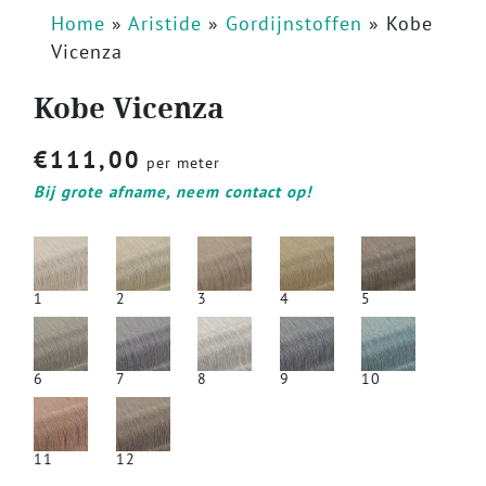
Home
»
Aristide
»
Gordijnstoffen
»
Kobe
Vicenza
Kobe Vicenza
€
111,00
per meter
Bij grote afname, neem contact op!
1
2
3
4
5
6
7
8
9
10
11
12