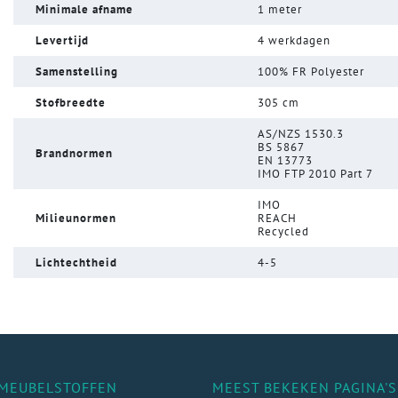
Minimale afname
1 meter
Levertijd
4 werkdagen
Samenstelling
100% FR Polyester
Stofbreedte
305 cm
AS/NZS 1530.3
BS 5867
Brandnormen
EN 13773
IMO FTP 2010 Part 7
IMO
Milieunormen
REACH
Recycled
Lichtechtheid
4-5
MEUBELSTOFFEN
MEEST BEKEKEN PAGINA'S