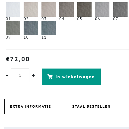
01
02
03
04
05
06
07
09
10
11
€
72,00
in winkelwagen
EXTRA INFORMATIE
STAAL BESTELLEN