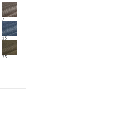
7
15
23