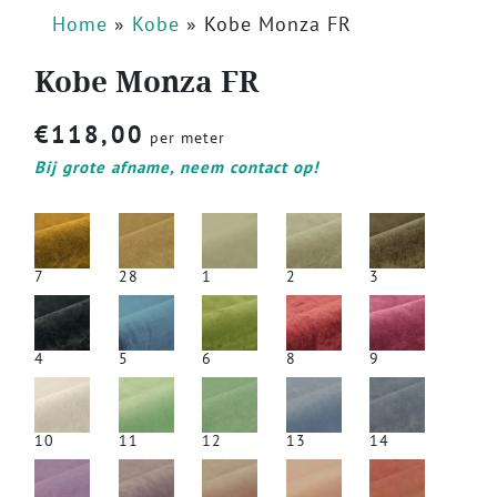
Home
»
Kobe
»
Kobe Monza FR
Kobe Monza FR
€
118,00
per meter
Bij grote afname, neem contact op!
7
28
1
2
3
4
5
6
8
9
10
11
12
13
14