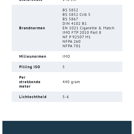
BS 5852
BS 5852 Crib 5
BS 5867
DIN 4102 B1
Brandnormen
EN 1021 Cigarette & Match
IMO FTP 2010 Part 8
NF P 92507 M1
NFPA 260
NFPA 701
Milieunormen
IMO
Pilling ISO
5
Per
strekkende
440 gram
meter
Lichtechtheid
5-6