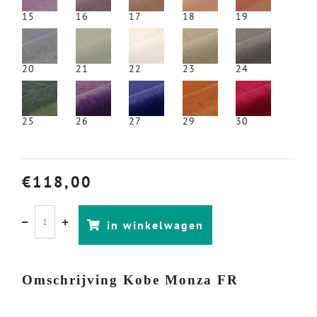
15
16
17
18
19
20
21
22
23
24
25
26
27
29
30
€
118,00
in winkelwagen
Omschrijving Kobe Monza FR