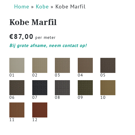
Home
»
Kobe
»
Kobe Marfil
Kobe Marfil
€
87,00
per meter
Bij grote afname, neem contact op!
01
02
03
04
05
06
07
08
09
10
11
12