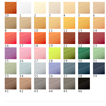
20
1
2
3
4
5
6
8
9
10
11
12
13
14
16
17
18
19
21
22
23
25
26
27
28
29
30
31
33
34
35
36
37
38
39
41
42
43
44
45
46