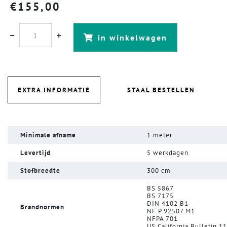
€
155,00
in winkelwagen
EXTRA INFORMATIE
STAAL BESTELLEN
Minimale afname
1 meter
Levertijd
5 werkdagen
Stofbreedte
300 cm
BS 5867
BS 7175
DIN 4102 B1
Brandnormen
NF P 92507 M1
NFPA 701
US California Bulletin 1