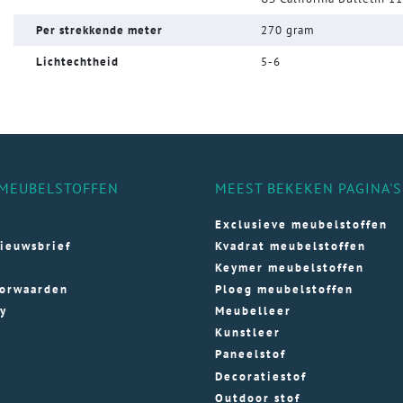
Per strekkende meter
270 gram
Lichtechtheid
5-6
MEUBELSTOFFEN
MEEST BEKEKEN PAGINA'S
Exclusieve meubelstoffen
ieuwsbrief
Kvadrat meubelstoffen
Keymer meubelstoffen
orwaarden
Ploeg meubelstoffen
cy
Meubelleer
Kunstleer
Paneelstof
Decoratiestof
Outdoor stof