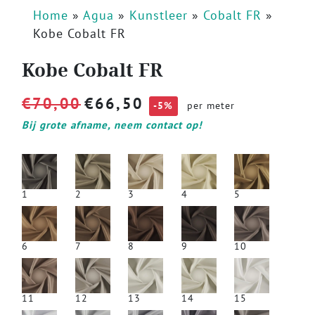
Home
»
Agua
»
Kunstleer
»
Cobalt FR
»
Kobe Cobalt FR
Kobe Cobalt FR
€
70,00
€
66,50
-5%
per meter
Bij grote afname, neem contact op!
1
2
3
4
5
6
7
8
9
10
11
12
13
14
15