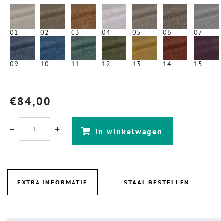
01
02
03
04
05
06
07
09
10
11
12
13
14
15
€
84,00
in winkelwagen
EXTRA INFORMATIE
STAAL BESTELLEN