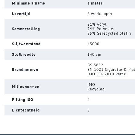
Minimale afname
1 meter
Levertijd
6 werkdagen
21% Acryl
Samenstelling
24% Polyester
55% Gerecycled olefin
Slijtweerstand
45000
Stofbreedte
140 cm
BS 5852
Brandnormen
EN 1021 Cigarette & Ma
IMO FTP 2010 Part 8
IMO
Milieunormen
Recycled
Pilling ISO
4
Lichtechtheid
5