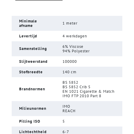
Minimale
1 meter
afname
Levertijd
4 werkdagen
6% Viscose
Samenstelling
94% Polyester
Slijtweerstand
100000
Stofbreedte
140 cm
BS 5852
BS 5852 Crib 5
Brandnormen
EN 1021 Cigarette & Match
IMO FTP 2010 Part 8
IMO
Milieunormen
REACH
Pilling ISO
5
Lichtechtheid
6-7