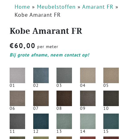
Home
»
Meubelstoffen
»
Amarant FR
»
Kobe Amarant FR
Kobe Amarant FR
€
60,00
per meter
Bij grote afname, neem contact op!
01
02
03
04
05
06
07
08
09
10
11
12
13
14
15