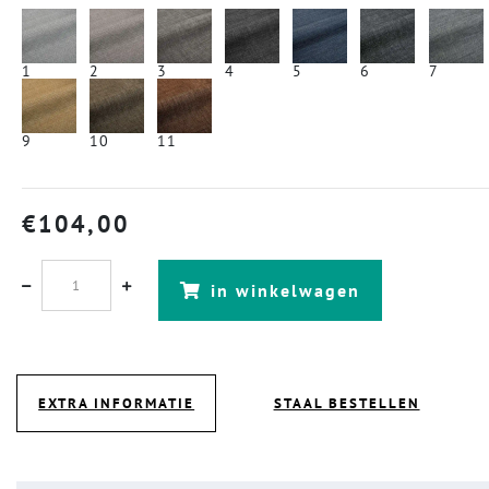
1
2
3
4
5
6
7
9
10
11
€
104,00
in winkelwagen
EXTRA INFORMATIE
STAAL BESTELLEN