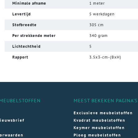
Minimale afname
1 meter
Levertijd
5 werkdagen
Stofbreedte
305 cm
Per strekkende meter
340 gram
Lichtechtheid
5
Rapport
3.5x3-cm-(BxH)
MEUBELSTOFFEN
MEEST BEKEKEN PAGINA'S
Exclusieve meubelstoffen
ieuwsbrief
Kvadrat meubelstoffen
Keymer meubelstoffen
orwaarden
Ploeg meubelstoffen