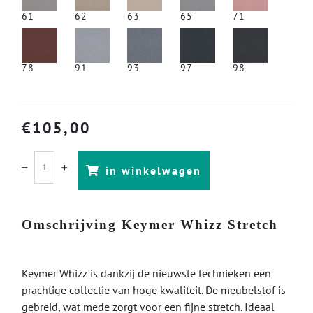
61
62
63
65
71
78
91
93
97
98
€
105,00
in winkelwagen
Omschrijving Keymer Whizz Stretch
Keymer Whizz is dankzij de nieuwste technieken een
prachtige collectie van hoge kwaliteit. De meubelstof is
gebreid, wat mede zorgt voor een fijne stretch. Ideaal