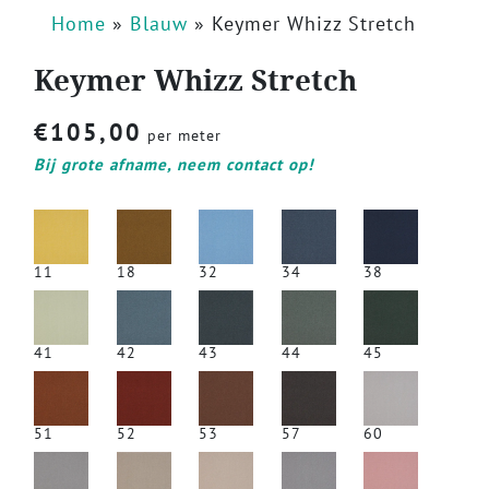
Home
»
Blauw
»
Keymer Whizz Stretch
Keymer Whizz Stretch
€
105,00
per meter
Bij grote afname, neem contact op!
11
18
32
34
38
41
42
43
44
45
51
52
53
57
60