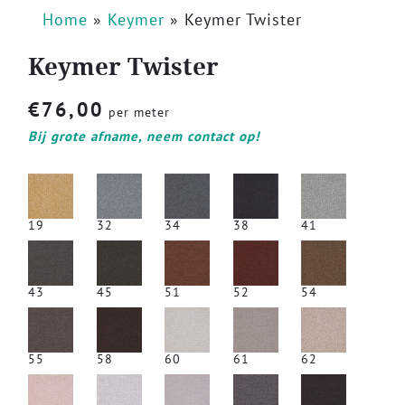
Home
»
Keymer
»
Keymer Twister
Keymer Twister
€
76,00
per meter
Bij grote afname, neem contact op!
19
32
34
38
41
43
45
51
52
54
55
58
60
61
62