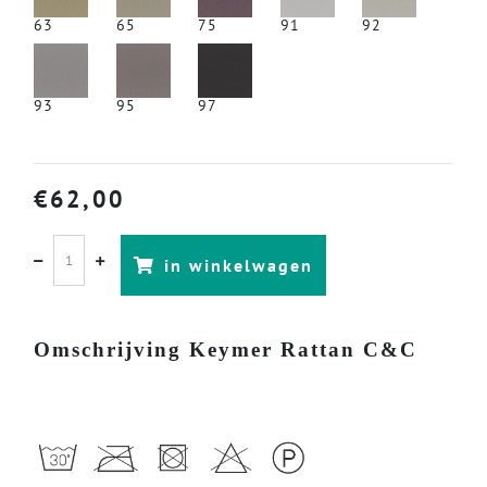
63
65
75
91
92
93
95
97
€
62,00
in winkelwagen
Omschrijving Keymer Rattan C&C