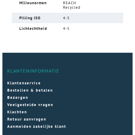
Milieunormen
REACH
Recycled
Pilling ISO
4-5
Lichtechtheid
4-5
KLANTENINFORMATIE
Klantenservice
Bestellen & betalen
Bezorgen
Veelgestelde vragen
Klachten
Retour aanvragen
Aanmelden zakelijke klant