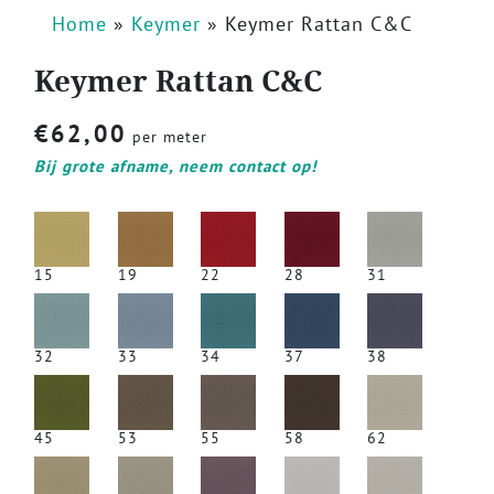
Home
»
Keymer
»
Keymer Rattan C&C
Keymer Rattan C&C
€
62,00
per meter
Bij grote afname, neem contact op!
15
19
22
28
31
32
33
34
37
38
45
53
55
58
62