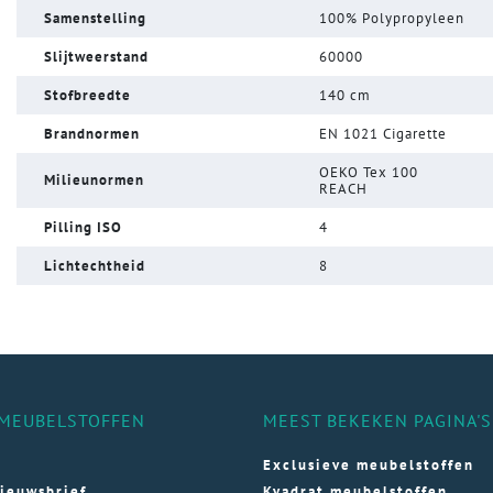
Samenstelling
100% Polypropyleen
Slijtweerstand
60000
Stofbreedte
140 cm
Brandnormen
EN 1021 Cigarette
OEKO Tex 100
Milieunormen
REACH
Pilling ISO
4
Lichtechtheid
8
MEUBELSTOFFEN
MEEST BEKEKEN PAGINA'S
Exclusieve meubelstoffen
ieuwsbrief
Kvadrat meubelstoffen